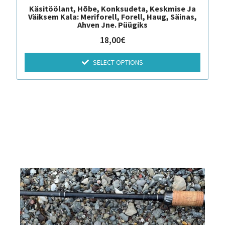
Käsitöölant, Hõbe, Konksudeta, Keskmise Ja
Väiksem Kala: Meriforell, Forell, Haug, Säinas,
Ahven Jne. Püügiks
18,00
€
SELECT OPTIONS