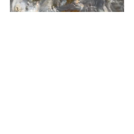
LX INVEST OÜ | Reg. nr. 11411060 | info@vasesepp.ee | +372
555
263 77