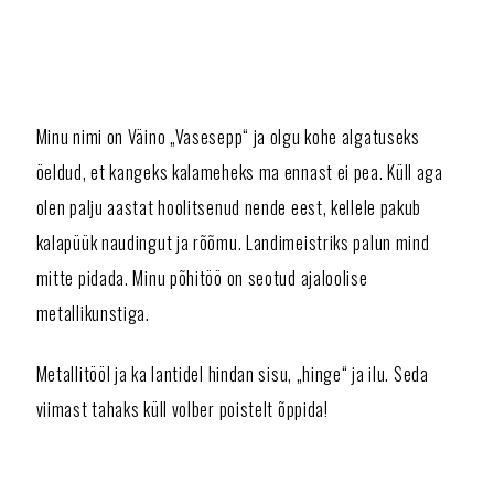
Minu nimi on Väino „Vasesepp“ ja olgu kohe algatuseks
öeldud, et kangeks kalameheks ma ennast ei pea. Küll aga
olen palju aastat hoolitsenud nende eest, kellele pakub
kalapüük naudingut ja rõõmu. Landimeistriks palun mind
mitte pidada. Minu põhitöö on seotud ajaloolise
metallikunstiga.
Metallitööl ja ka lantidel hindan sisu, „hinge“ ja ilu. Seda
viimast tahaks küll volber poistelt õppida!