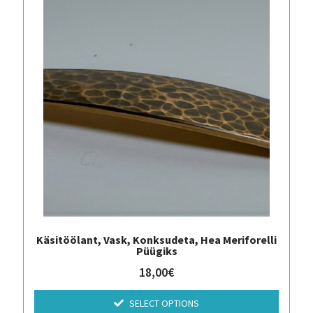
Käsitöölant, Vask, Konksudeta, Hea Meriforelli
Püügiks
18,00
€
SELECT OPTIONS