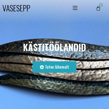
VASESEPP
KÄSTITÖÖLANDID
Tutvu lähemalt