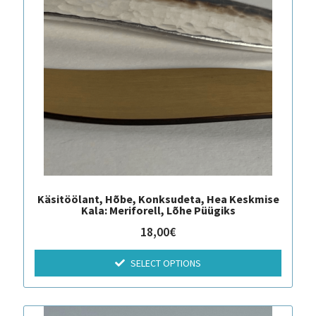
Käsitöölant, Hõbe, Konksudeta, Hea Keskmise
Kala: Meriforell, Lõhe Püügiks
18,00
€
SELECT OPTIONS