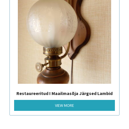
Restaureeritud I Maailmasõja Järgsed Lambid
VIEW MORE